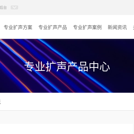
后台
专业扩声方案
专业扩声产品
专业扩声案例
新闻资讯
卓越演出系列
体育馆扩声
AI智慧沉浸式扩声系统
剧院音响
专业扩声产品中心
AI智慧声光影系统
演出音响
轻松悦唱KT系列
其它
统
专业扩声系列
专业音箱系列
智慧影片放映系统