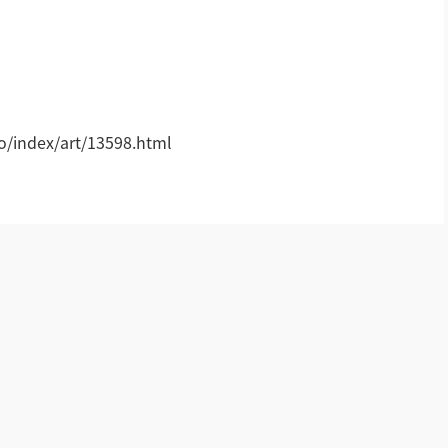
!
index/art/13598.html