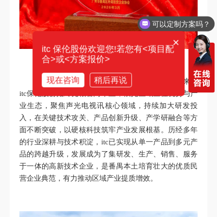
可以定制方案吗？
你们电话多少？
×
itc 保伦股份欢迎您!若您有<项目配
合>或<方案报价>
现在咨询
稍后再说
深耕主业谋发展，创新驱动强内核。三十三年来，
itc保伦股份始终扎根番禺本土，依托区域区位优势与产
业生态，聚焦声光电视讯核心领域，持续加大研发投
入，在关键技术攻关、产品创新升级、产学研融合等方
面不断突破，以硬核科技筑牢产业发展根基。历经多年
的行业深耕与技术积淀，itc已实现从单一产品到多元产
品的跨越升级，发展成为了集研发、生产、销售、服务
于一体的高新技术企业，是番禺本土培育壮大的优质民
营企业典范，有力推动区域产业提质增效。