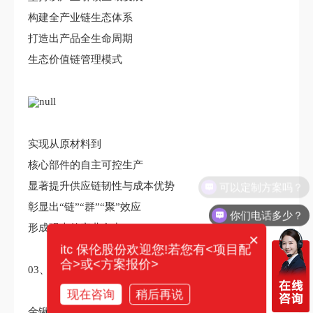
构建全产业链生态体系
打造出产品全生命周期
生态价值链管理模式
实现从原材料到
核心部件的自主可控生产
可以定制方案吗？
显著提升供应链韧性与成本优势
彰显出“链”“群”“聚”效应
你们电话多少？
形成强大的产业合力
×
itc 保伦股份欢迎您!若您有<项目配
合>或<方案报价>
03、喜封金顶 圆满礼成
现在咨询
稍后再说
金锹置土福满贵