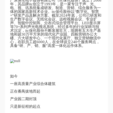
广东保伦电子股份有限公司（itc保伦股份）成立于2008
年，其品牌itc创立于1993年，是一家专注于声、光、
电、视、讯系统集成研发、制造、营销、综合服务为一
体的国家高新技术企业。itc保伦股份以“数字化、智慧
+”研发产品及解决方案。截至2024年底，公司已研发和
生产数字会议、无纸化会议、远程视频会议、专业扩
声、智能中控矩阵、分布式综合管理平台、LED显示屏
等70+系列声光电视讯系统，经过多年的行业深耕与技
术沉淀，itc保伦股份不断发展壮大，现拥有五大生产基
地和超30万平方米的现代化产业园、四栋营销办公大
楼、六大研发中心、一个现代化展厅、独立营销物流中
心，在职员工超6000人，在全球设立240个服务网点，
具备“研、产、销、服”高度一体化运作体系。
如今
一座高质量产业综合体建筑
正在番禺拔地而起
产业园二期封顶
只是新征程的起点